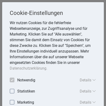
Steuerberaterin
Cookie-Einstellungen
Angela Reining
Wir nutzen Cookies für die fehlerfreie
Webseitenanzeige, zur Zugriffsanalyse und für
Aßmannstr. 64, 12587 Berlin
Marketing. Klicken Sie auf "Alle auswählen",
Telefon: 30 577970 -40
stimmen Sie damit dem Einsatz von Cookies für
E-Mail:
reining@steuerberaterinreining.de
diese Zwecke zu. Klicken Sie auf "Speichern", um
Ihre Einstellungen individuell anzupassen. Mehr
Informationen über die auf unserer Webseite
eingesetzten Cookies finden Sie in unserer
Startseite
Datenschutzerklärung.
Mandantenbrief
Notwendig
Details
Lexika
Statistiken
Details
Aktuell
Marketing
Details