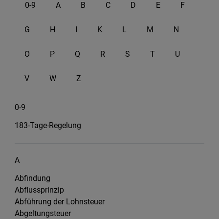
0-9
A
B
C
D
E
F
G
H
I
K
L
M
N
O
P
Q
R
S
T
U
V
W
Z
0-9
183-Tage-Regelung
A
Abfindung
Abflussprinzip
Abführung der Lohnsteuer
Abgeltungsteuer