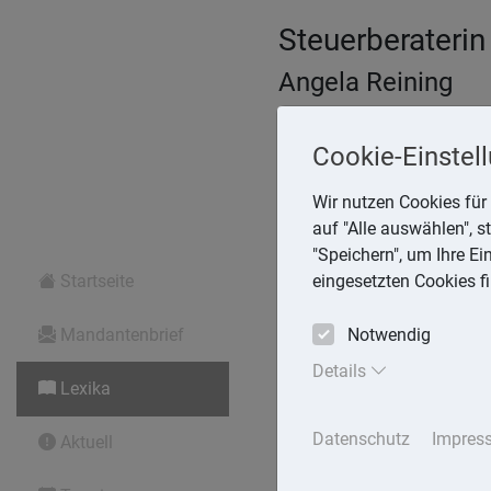
Steuerberaterin
Angela Reining
Aßmannstr. 64, 12587 Berli
Telefon: 30 577970 -40
Cookie-Einstel
E-Mail:
reining@steuerberat
Wir nutzen Cookies für 
auf "Alle auswählen", 
"Speichern", um Ihre E
Lexika
Startseite
eingesetzten Cookies f
Mandantenbrief
Volltext-Suche in den Le
Notwendig
Details
Lexika
Rechtslexikon
Datenschutz
Impres
Aktuell
Rentenberechn