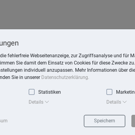
n
lungen
erinreining.de
die fehlerfreie Webseitenanzeige, zur Zugriffsanalyse und für Ma
stimmen Sie damit dem Einsatz von Cookies für diese Zwecke zu.
instellungen individuell anzupassen. Mehr Informationen über di
inden Sie in unserer
Datenschutzerklärung.
xika
Statistiken
Marketi
Suchen
Details
Details
sum
Speichern
ung