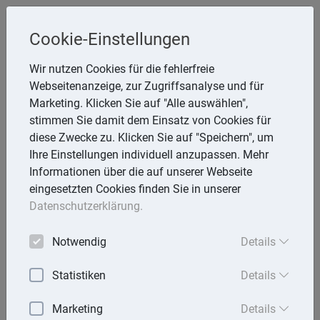
Steuerberaterin
Cookie-Einstellungen
Angela Reining
Wir nutzen Cookies für die fehlerfreie
Webseitenanzeige, zur Zugriffsanalyse und für
Aßmannstr. 64, 12587 Berlin
Marketing. Klicken Sie auf "Alle auswählen",
Telefon: 30 577970 -40
stimmen Sie damit dem Einsatz von Cookies für
E-Mail:
reining@steuerberaterinreining.de
diese Zwecke zu. Klicken Sie auf "Speichern", um
Ihre Einstellungen individuell anzupassen. Mehr
Informationen über die auf unserer Webseite
eingesetzten Cookies finden Sie in unserer
Startseite
Datenschutzerklärung.
Mandantenbrief
Notwendig
Details
Lexika
Statistiken
Details
Aktuell
Marketing
Details