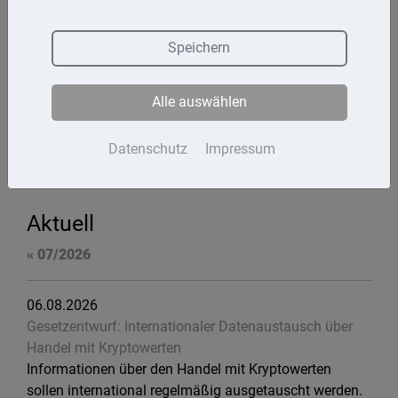
Termine
Speichern
Kontakt
Alle auswählen
Impressum
Datenschutz
Datenschutz
Impressum
Aktuell
« 07/2026
06.08.2026
Gesetzentwurf: Internationaler Datenaustausch über
Handel mit Kryptowerten
Informationen über den Handel mit Kryptowerten
sollen international regelmäßig ausgetauscht werden.