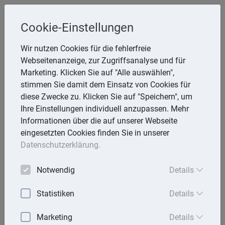
Steuerberaterin
Cookie-Einstellungen
Angela Reining
Wir nutzen Cookies für die fehlerfreie
Webseitenanzeige, zur Zugriffsanalyse und für
Aßmannstr. 64, 12587 Berlin
Marketing. Klicken Sie auf "Alle auswählen",
Telefon: 30 577970 -40
stimmen Sie damit dem Einsatz von Cookies für
E-Mail:
reining@steuerberaterinreining.de
diese Zwecke zu. Klicken Sie auf "Speichern", um
Ihre Einstellungen individuell anzupassen. Mehr
Informationen über die auf unserer Webseite
eingesetzten Cookies finden Sie in unserer
Startseite
Datenschutzerklärung.
Mandantenbrief
Notwendig
Details
Lexika
Statistiken
Details
Aktuell
Marketing
Details