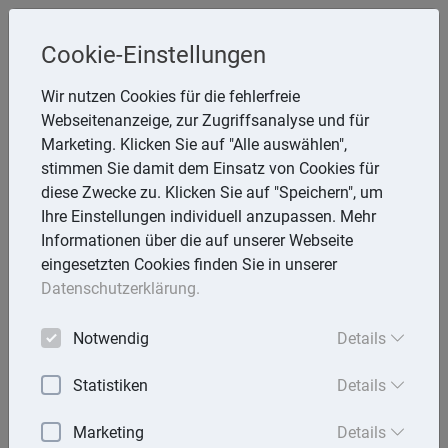
Steuerberaterin
Cookie-Einstellungen
Angela Reining
Wir nutzen Cookies für die fehlerfreie
Webseitenanzeige, zur Zugriffsanalyse und für
Aßmannstr. 64, 12587 Berlin
Marketing. Klicken Sie auf "Alle auswählen",
Telefon: 30 577970 -40
stimmen Sie damit dem Einsatz von Cookies für
E-Mail:
reining@steuerberaterinreining.de
diese Zwecke zu. Klicken Sie auf "Speichern", um
Ihre Einstellungen individuell anzupassen. Mehr
Informationen über die auf unserer Webseite
eingesetzten Cookies finden Sie in unserer
Startseite
Datenschutzerklärung.
Mandantenbrief
Notwendig
Details
Lexika
Statistiken
Details
Aktuell
Marketing
Details