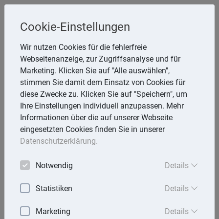
Steuerberaterin
Cookie-Einstellungen
Angela Reining
Wir nutzen Cookies für die fehlerfreie
Webseitenanzeige, zur Zugriffsanalyse und für
Aßmannstr. 64, 12587 Berlin
Marketing. Klicken Sie auf "Alle auswählen",
Telefon: 30 577970 -40
stimmen Sie damit dem Einsatz von Cookies für
E-Mail:
reining@steuerberaterinreining.de
diese Zwecke zu. Klicken Sie auf "Speichern", um
Ihre Einstellungen individuell anzupassen. Mehr
Informationen über die auf unserer Webseite
eingesetzten Cookies finden Sie in unserer
Startseite
Datenschutzerklärung.
Mandantenbrief
Notwendig
Details
Lexika
Statistiken
Details
Aktuell
Marketing
Details