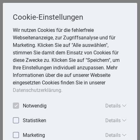
Steuerberaterin
Cookie-Einstellungen
Angela Reining
Wir nutzen Cookies für die fehlerfreie
Webseitenanzeige, zur Zugriffsanalyse und für
Aßmannstr. 64, 12587 Berlin
Marketing. Klicken Sie auf "Alle auswählen",
Telefon: 30 577970 -40
stimmen Sie damit dem Einsatz von Cookies für
E-Mail:
reining@steuerberaterinreining.de
diese Zwecke zu. Klicken Sie auf "Speichern", um
Ihre Einstellungen individuell anzupassen. Mehr
Informationen über die auf unserer Webseite
eingesetzten Cookies finden Sie in unserer
Startseite
Datenschutzerklärung.
Mandantenbrief
Notwendig
Details
Lexika
Statistiken
Details
Aktuell
Marketing
Details