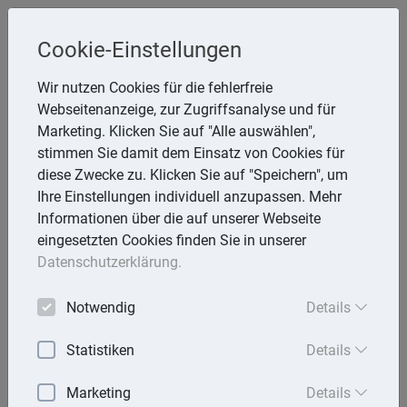
Steuerberaterin
Cookie-Einstellungen
Angela Reining
Wir nutzen Cookies für die fehlerfreie
Webseitenanzeige, zur Zugriffsanalyse und für
Aßmannstr. 64, 12587 Berlin
Marketing. Klicken Sie auf "Alle auswählen",
Telefon: 30 577970 -40
stimmen Sie damit dem Einsatz von Cookies für
E-Mail:
reining@steuerberaterinreining.de
diese Zwecke zu. Klicken Sie auf "Speichern", um
Ihre Einstellungen individuell anzupassen. Mehr
Informationen über die auf unserer Webseite
eingesetzten Cookies finden Sie in unserer
Startseite
Datenschutzerklärung.
Mandantenbrief
Notwendig
Details
Lexika
Statistiken
Details
Aktuell
Marketing
Details