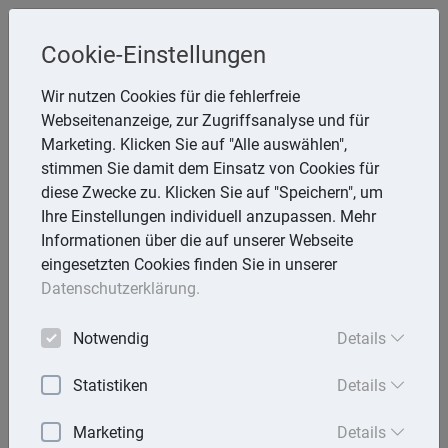
Steuerberaterin
Cookie-Einstellungen
Angela Reining
Wir nutzen Cookies für die fehlerfreie
Webseitenanzeige, zur Zugriffsanalyse und für
Aßmannstr. 64, 12587 Berlin
Marketing. Klicken Sie auf "Alle auswählen",
Telefon: 30 577970 -40
stimmen Sie damit dem Einsatz von Cookies für
E-Mail:
reining@steuerberaterinreining.de
diese Zwecke zu. Klicken Sie auf "Speichern", um
Ihre Einstellungen individuell anzupassen. Mehr
Informationen über die auf unserer Webseite
eingesetzten Cookies finden Sie in unserer
Startseite
Datenschutzerklärung.
Mandantenbrief
Notwendig
Details
Lexika
Statistiken
Details
Aktuell
Marketing
Details