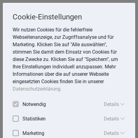
Steuerberaterin
Cookie-Einstellungen
Angela Reining
Wir nutzen Cookies für die fehlerfreie
Webseitenanzeige, zur Zugriffsanalyse und für
Aßmannstr. 64, 12587 Berlin
Marketing. Klicken Sie auf "Alle auswählen",
Telefon: 30 577970 -40
stimmen Sie damit dem Einsatz von Cookies für
E-Mail:
reining@steuerberaterinreining.de
diese Zwecke zu. Klicken Sie auf "Speichern", um
Ihre Einstellungen individuell anzupassen. Mehr
Informationen über die auf unserer Webseite
eingesetzten Cookies finden Sie in unserer
Startseite
Datenschutzerklärung.
Mandantenbrief
Notwendig
Details
Lexika
Statistiken
Details
Aktuell
Marketing
Details