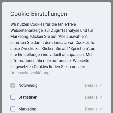
Steuerberaterin
Cookie-Einstellungen
Angela Reining
Wir nutzen Cookies für die fehlerfreie
Webseitenanzeige, zur Zugriffsanalyse und für
Aßmannstr. 64, 12587 Berlin
Marketing. Klicken Sie auf "Alle auswählen",
Telefon: 30 577970 -40
stimmen Sie damit dem Einsatz von Cookies für
E-Mail:
reining@steuerberaterinreining.de
diese Zwecke zu. Klicken Sie auf "Speichern", um
Ihre Einstellungen individuell anzupassen. Mehr
Informationen über die auf unserer Webseite
eingesetzten Cookies finden Sie in unserer
Startseite
Datenschutzerklärung.
Mandantenbrief
Notwendig
Details
Lexika
Statistiken
Details
Aktuell
Marketing
Details