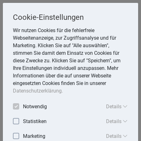
Steuerberaterin
Cookie-Einstellungen
Angela Reining
Wir nutzen Cookies für die fehlerfreie
Webseitenanzeige, zur Zugriffsanalyse und für
Aßmannstr. 64, 12587 Berlin
Marketing. Klicken Sie auf "Alle auswählen",
Telefon: 30 577970 -40
stimmen Sie damit dem Einsatz von Cookies für
E-Mail:
reining@steuerberaterinreining.de
diese Zwecke zu. Klicken Sie auf "Speichern", um
Ihre Einstellungen individuell anzupassen. Mehr
Informationen über die auf unserer Webseite
eingesetzten Cookies finden Sie in unserer
Startseite
Datenschutzerklärung.
Mandantenbrief
Notwendig
Details
Lexika
Statistiken
Details
Aktuell
Marketing
Details