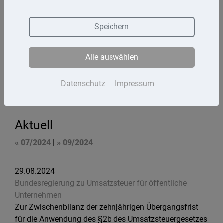
Termine
Speichern
Kontakt
Alle auswählen
Impressum
Datenschutz
Datenschutz
Impressum
Aktuell
« 07/2024
|
» 09/2024
29.08.2024
Bundesregierung zu Umsatzsteuer für öffentliche
Unternehmen
Zur Zwischenbilanz der zehnjährigen Übergangsfrist
für die Anwendung des §2b des Umsatzsteuergesetzes