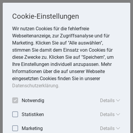
Steuerberaterin
Cookie-Einstellungen
Angela Reining
Wir nutzen Cookies für die fehlerfreie
Webseitenanzeige, zur Zugriffsanalyse und für
Aßmannstr. 64, 12587 Berlin
Marketing. Klicken Sie auf "Alle auswählen",
Telefon: 30 577970 -40
stimmen Sie damit dem Einsatz von Cookies für
E-Mail:
reining@steuerberaterinreining.de
diese Zwecke zu. Klicken Sie auf "Speichern", um
Ihre Einstellungen individuell anzupassen. Mehr
Informationen über die auf unserer Webseite
eingesetzten Cookies finden Sie in unserer
Startseite
Datenschutzerklärung.
Mandantenbrief
Notwendig
Details
Lexika
Statistiken
Details
Aktuell
Marketing
Details