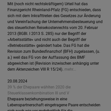
Mit (noch nicht rechtskräftigem) Urteil hat das
Finanzgericht Rheinland-Pfalz (FG) entschieden, dass
sich mit dem Inkrafttreten des Gesetzes zur Änderung
und Vereinfachung der Unternehmensbesteuerung und
des steuerlichen Reisekostenrechts vom 20. Februar
2013 (BGBl. I 2013 S. 285) nur der Begriff der
»Arbeitsstätte« und nicht auch der Begriff der
»Betriebsstätte« geändert habe. Das FG hat die
Revision zum Bundesfinanzhof (BFH) zugelassen, (u.
a.) weil das FG von der Auffassung des BMF
abgewichen ist (Revision inzwischen anhängig unter
dem Aktenzeichen VIII R 15/24).
mehr...
20.08.2024
39 % der Ehepaare wählten 2020 die
Steuerklassenkombination III und V
Ehepaare beziehungsweise in eine
Lebenspartnerschaft eingetragene Paare entscheiden
sich nach wie vor mehrheitlich für die